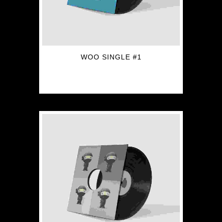
WOO SINGLE #1
$
3.00