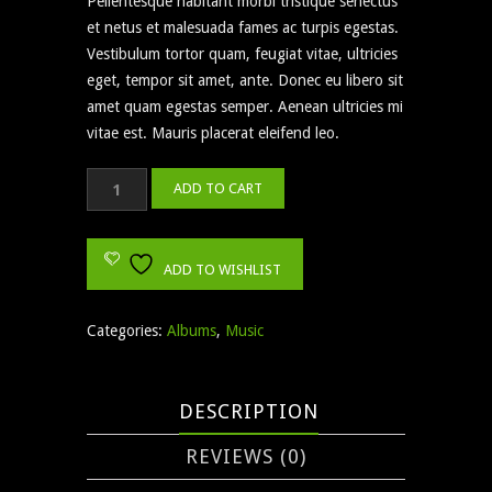
Pellentesque habitant morbi tristique senectus
et netus et malesuada fames ac turpis egestas.
Vestibulum tortor quam, feugiat vitae, ultricies
eget, tempor sit amet, ante. Donec eu libero sit
amet quam egestas semper. Aenean ultricies mi
vitae est. Mauris placerat eleifend leo.
Woo
ADD TO CART
Album
#1
quantity
ADD TO WISHLIST
Categories:
Albums
,
Music
DESCRIPTION
REVIEWS (0)