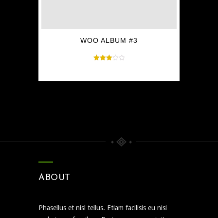
WOO ALBUM #3
Rated
$
9.00
3.00
out of
5
ABOUT
Phasellus et nisl tellus. Etiam facilisis eu nisi